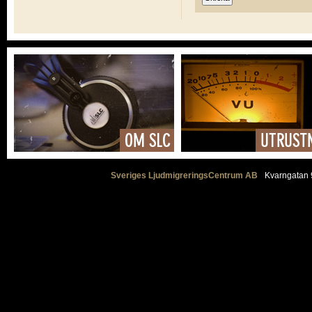
Sveriges LjudmigreringsCentrum AB
Kvarngatan 