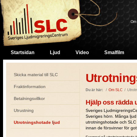
Om
Startsidan
Ljud
Video
Smalfilm
Utrotning
Skicka material till SLC
Fraktinformation
Du är här:
/
Om SLC
/
Utrot
Betalningsvillkor
Hjälp oss rädda 
Utrustning
Sveriges LjudmigreringsCen
Sveriges hörn. Många ljud v
Utrotningshotade ljud
utrotningshotade och SLC ä
innan de försvinner för gott