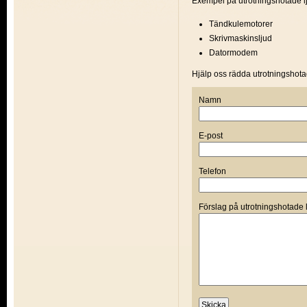
Exempel på utrotningshotade lju
Tändkulemotorer
Skrivmaskinsljud
Datormodem
Hjälp oss rädda utrotningshota
Namn
E-post
Telefon
Förslag på utrotningshotade 